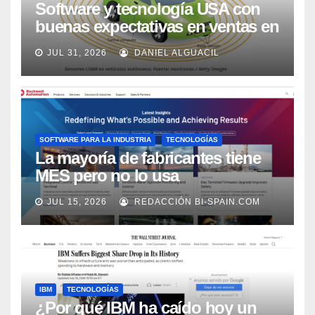
Software y tecnología USA con
buenas expectativas en ventas en
los próximos 2 años, según
JUL 31, 2026
DANIEL ALGUACIL
Market Watch
SOFTWARE PARA LA INDUSTRIA
TECNOLOGÍAS
La mayoría de fabricantes tiene
MES pero no lo usa
adecuadamente, según Rockwell
JUL 15, 2026
REDACCIÓN BI-SPAIN.COM
Automation
IBM
TECNOLOGÍAS
¿Por qué IBM ha caído hoy un