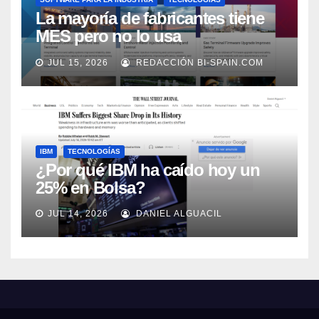
La mayoría de fabricantes tiene
MES pero no lo usa
adecuadamente, según Rockwell
JUL 15, 2026
REDACCIÓN BI-SPAIN.COM
Automation
IBM
TECNOLOGÍAS
¿Por qué IBM ha caído hoy un
25% en Bolsa?
JUL 14, 2026
DANIEL ALGUACIL