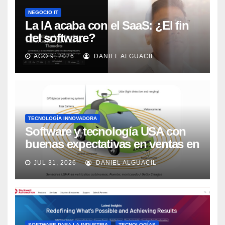
NEGOCIO IT
La IA acaba con el SaaS: ¿El fin
del software?
AGO 9, 2026
DANIEL ALGUACIL
TECNOLOGÍA INNOVADORA
Software y tecnología USA con
buenas expectativas en ventas en
los próximos 2 años, según
JUL 31, 2026
DANIEL ALGUACIL
Market Watch
SOFTWARE PARA LA INDUSTRIA
TECNOLOGÍAS