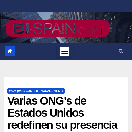
Saltar
al
contenido
WCM (WEB CONTENT MANAGEMENT)
Varias ONG’s de
Estados Unidos
redefinen su presencia