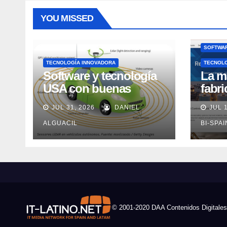
YOU MISSED
SOFTWAR
TECNOLOGÍA INNOVADORA
TECNOL
Software y tecnología
La m
USA con buenas
fabr
expectativas en ventas
pero
JUL 31, 2026
DANIEL
JUL 
en los próximos 2
adec
años, según Market
ALGUACIL
Rock
BI-SPA
Watch
© 2001-2020 DAA Contenidos Digitales