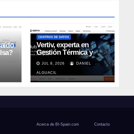
CENTROS DE DATOS
Vertiv, experta en
caído
Gestión Térmica y
lsa?
energía de Centros de
L
JUL 8, 2026
DANIEL
Datos, sigue su
crecimiento imparable
ALGUACIL
Acerca de BI-Spain.com
Contacto