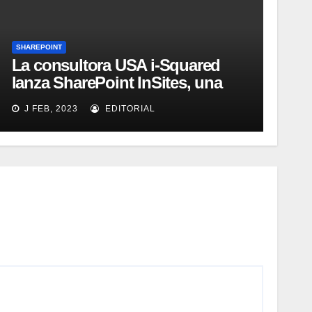
SHAREPOINT
La consultora USA i-Squared
lanza SharePoint InSites, una
herramienta para que los
J FEB, 2023
EDITORIAL
usuarios de una organización
aprendan a sacar el mayor
provecho de SharePoint