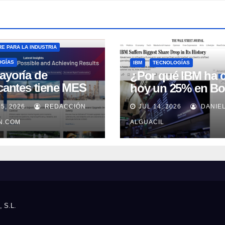
E PARA LA INDUSTRIA
OGÍAS
IBM
TECNOLOGÍAS
ayoría de
¿Por qué IBM ha 
icantes tiene MES
hoy un 25% en Bo
 no lo usa
15, 2026
REDACCIÓN
JUL 14, 2026
DANIE
uadamente, según
well Automation
IN.COM
ALGUACIL
, S.L.