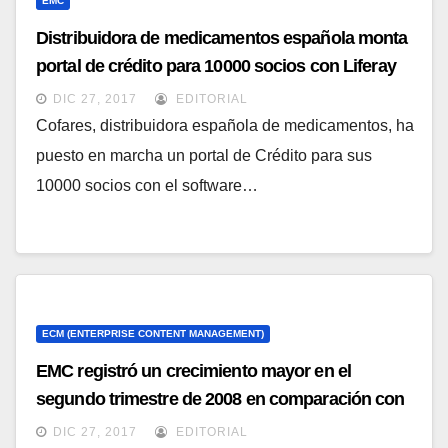
EMC
Distribuidora de medicamentos española monta
portal de crédito para 10000 socios con Liferay
DIC 27, 2017
EDITORIAL
Cofares, distribuidora española de medicamentos, ha
puesto en marcha un portal de Crédito para sus
10000 socios con el software…
ECM (ENTERPRISE CONTENT MANAGEMENT)
EMC registró un crecimiento mayor en el
segundo trimestre de 2008 en comparación con
el mismo periodo del año pasado
DIC 27, 2017
EDITORIAL