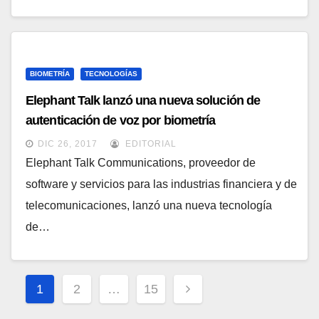
BIOMETRÍA
TECNOLOGÍAS
Elephant Talk lanzó una nueva solución de
autenticación de voz por biometría
DIC 26, 2017
EDITORIAL
Elephant Talk Communications, proveedor de
software y servicios para las industrias financiera y de
telecomunicaciones, lanzó una nueva tecnología
de…
Paginación
1
2
…
15
de