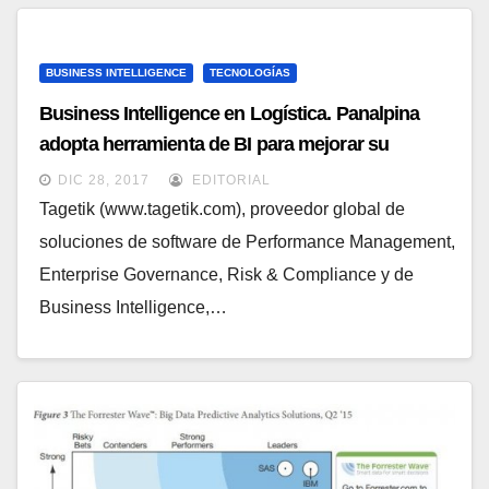
BUSINESS INTELLIGENCE
TECNOLOGÍAS
Business Intelligence en Logística. Panalpina
adopta herramienta de BI para mejorar su
reporting y consolidar sus datos
DIC 28, 2017
EDITORIAL
Tagetik (www.tagetik.com), proveedor global de
soluciones de software de Performance Management,
Enterprise Governance, Risk & Compliance y de
Business Intelligence,…