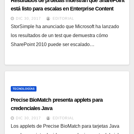
Resultados de pruebas muestran que SharePoint
está listo para escalas en Enterprise Content
Management
DIC 30, 2017
EDITORIAL
StorSimple ha anunciado que Microsoft ha lanzado
los resultados de un test que demuestra cómo
SharePoint 2010 puede ser escalado…
TECNOLOGÍAS
Precise BioMatch presenta applets para
credenciales Java
DIC 30, 2017
EDITORIAL
Los applets de Precise BioMatch para tarjetas Java