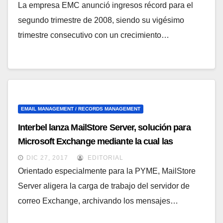
La empresa EMC anunció ingresos récord para el
segundo trimestre de 2008, siendo su vigésimo
trimestre consecutivo con un crecimiento…
EMAIL MANAGEMENT / RECORDS MANAGEMENT
Interbel lanza MailStore Server, solución para
Microsoft Exchange mediante la cual las
empresas pueden mantener un histórico de
DIC 27, 2017
EDITORIAL
todos los mensajes de correo electrónico
Orientado especialmente para la PYME, MailStore
Server aligera la carga de trabajo del servidor de
correo Exchange, archivando los mensajes…