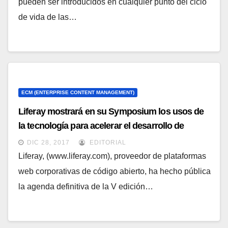
pueden ser introducidos en cualquier punto del ciclo
de vida de las…
ECM (ENTERPRISE CONTENT MANAGEMENT)
Liferay mostrará en su Symposium los usos de
la tecnología para acelerar el desarrollo de
aplicaciones móviles y entornos multicanal
DIC 28, 2017
EDITORIAL
Liferay, (www.liferay.com), proveedor de plataformas
web corporativas de código abierto, ha hecho pública
la agenda definitiva de la V edición…