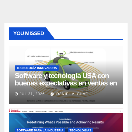
entradas
YOU MISSED
TECNOLOGÍA INNOVADORA
Software y tecnología USA con
buenas expectativas en ventas en
los próximos 2 años, según
JUL 31, 2026
DANIEL ALGUACIL
Market Watch
SOFTWARE PARA LA INDUSTRIA
TECNOLOGÍAS