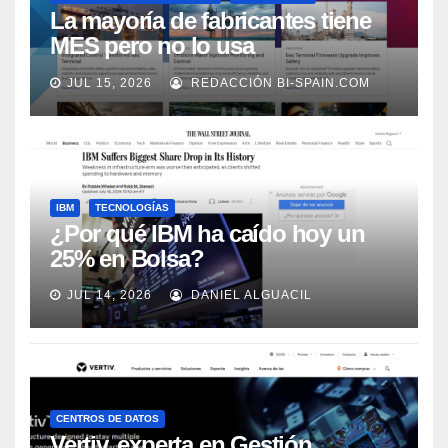
La mayoría de fabricantes tiene
MES pero no lo usa
adecuadamente, según Rockwell
JUL 15, 2026
REDACCIÓN BI-SPAIN.COM
Automation
IBM
TECNOLOGÍAS
¿Por qué IBM ha caído hoy un
25% en Bolsa?
JUL 14, 2026
DANIEL ALGUACIL
CENTROS DE DATOS
Vertiv, experta en Gestión