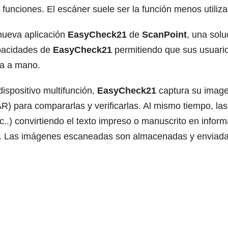
funciones. El escáner suele ser la función menos utilizad
 nueva aplicación
EasyCheck21
de
ScanPoint
, una sol
pacidades de
EasyCheck21
permitiendo que sus usuari
ta a mano.
ispositivo multifunción,
EasyCheck21
captura su imag
R) para compararlas y verificarlas. Al mismo tiempo, la
c..) convirtiendo el texto impreso o manuscrito en infor
g. Las imágenes escaneadas son almacenadas y enviadas