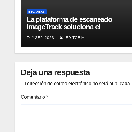
ESCÁNERS
La plataforma de escaneado
ImageTrack soluciona el
problema de costes y cuello de
J SEP, 2023
EDITORIAL
botella de los laboratorios
LabOne
Deja una respuesta
Tu dirección de correo electrónico no será publicada.
Comentario
*