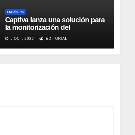
ESCÁNERS
Captiva lanza una solución para
la monitorización del
rendimiento de sistemas de
J OCT, 2022
EDITORIAL
captura y ECM