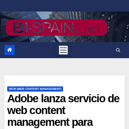
Saltar
al
contenido
WCM (WEB CONTENT MANAGEMENT)
Adobe lanza servicio de
web content
management para