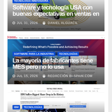
TECNOLOGÍA INNOVADORA
Software y tecnología USA con
buenas expectativas en ventas en
los próximos 2 años, según
JUL 31, 2026
DANIEL ALGUACIL
Market Watch
SOFTWARE PARA LA INDUSTRIA
TECNOLOGÍAS
La mayoría de fabricantes tiene
MES pero no lo usa
adecuadamente, según Rockwell
JUL 15, 2026
REDACCIÓN BI-SPAIN.COM
Automation
IBM
TECNOLOGÍAS