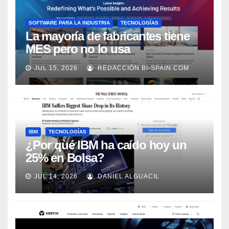
SOFTWARE PARA LA INDUSTRIA
TECNOLOGÍAS
La mayoría de fabricantes tiene
MES pero no lo usa
adecuadamente, según Rockwell
JUL 15, 2026
REDACCIÓN BI-SPAIN.COM
Automation
IBM
TECNOLOGÍAS
¿Por qué IBM ha caído hoy un
25% en Bolsa?
JUL 14, 2026
DANIEL ALGUACIL