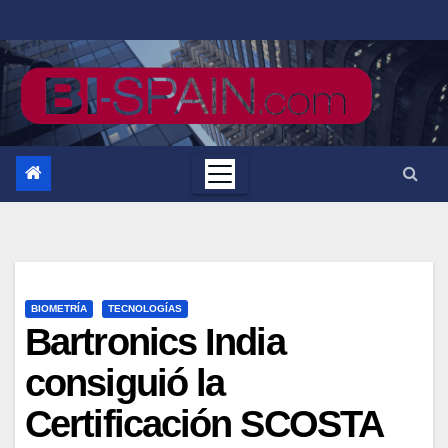
Saltar
al
contenido
BIOMETRÍA
TECNOLOGÍAS
Bartronics India
consiguió la
Certificación SCOSTA