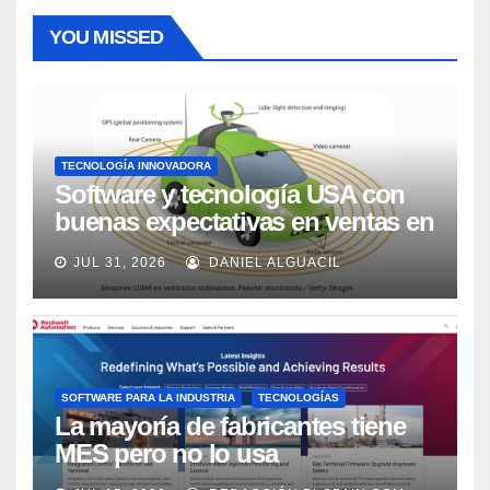
YOU MISSED
TECNOLOGÍA INNOVADORA
Software y tecnología USA con
buenas expectativas en ventas en
los próximos 2 años, según
JUL 31, 2026
DANIEL ALGUACIL
Market Watch
SOFTWARE PARA LA INDUSTRIA
TECNOLOGÍAS
La mayoría de fabricantes tiene
MES pero no lo usa
adecuadamente, según Rockwell