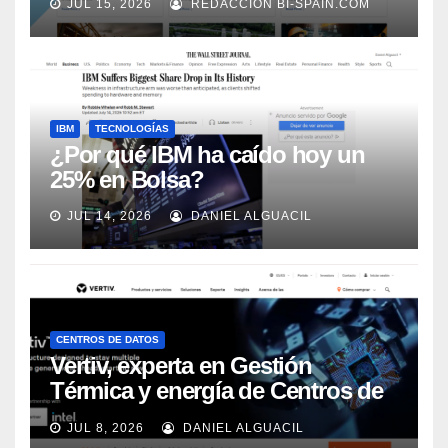
JUL 15, 2026
REDACCIÓN BI-SPAIN.COM
Automation
IBM
TECNOLOGÍAS
¿Por qué IBM ha caído hoy un
25% en Bolsa?
JUL 14, 2026
DANIEL ALGUACIL
CENTROS DE DATOS
Vertiv, experta en Gestión
Térmica y energía de Centros de
Datos, sigue su crecimiento
JUL 8, 2026
DANIEL ALGUACIL
imparable