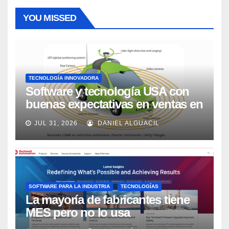
YOU MISSED
TECNOLOGÍA INNOVADORA
Software y tecnología USA con
buenas expectativas en ventas en
los próximos 2 años, según
JUL 31, 2026
DANIEL ALGUACIL
Market Watch
SOFTWARE PARA LA INDUSTRIA
TECNOLOGÍAS
La mayoría de fabricantes tiene
MES pero no lo usa
adecuadamente, según Rockwell