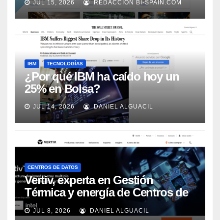
JUL 15, 2026
REDACCIÓN BI-SPAIN.COM
Automation
IBM
TECNOLOGÍAS
¿Por qué IBM ha caído hoy un
25% en Bolsa?
JUL 14, 2026
DANIEL ALGUACIL
CENTROS DE DATOS
Vertiv, experta en Gestión
Térmica y energía de Centros de
Datos, sigue su crecimiento
JUL 8, 2026
DANIEL ALGUACIL
imparable