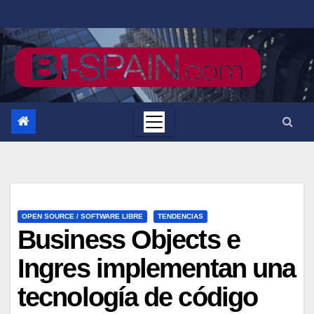
Saltar
al
contenido
OPEN SOURCE / SOFTWARE LIBRE
TENDENCIAS
Business Objects e
Ingres implementan una
tecnología de código