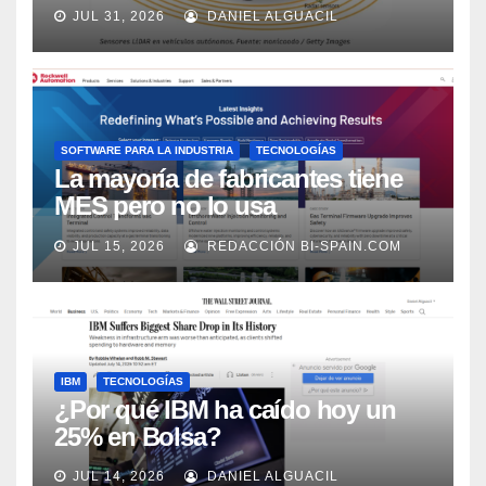
los próximos 2 años, según
JUL 31, 2026
DANIEL ALGUACIL
Market Watch
SOFTWARE PARA LA INDUSTRIA
TECNOLOGÍAS
La mayoría de fabricantes tiene
MES pero no lo usa
adecuadamente, según Rockwell
JUL 15, 2026
REDACCIÓN BI-SPAIN.COM
Automation
IBM
TECNOLOGÍAS
¿Por qué IBM ha caído hoy un
25% en Bolsa?
JUL 14, 2026
DANIEL ALGUACIL