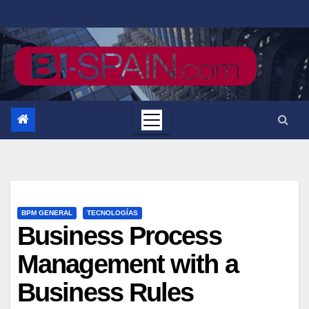
Saltar
al
contenido
BPM GENERAL
TECNOLOGÍAS
Business Process
Management with a
Business Rules