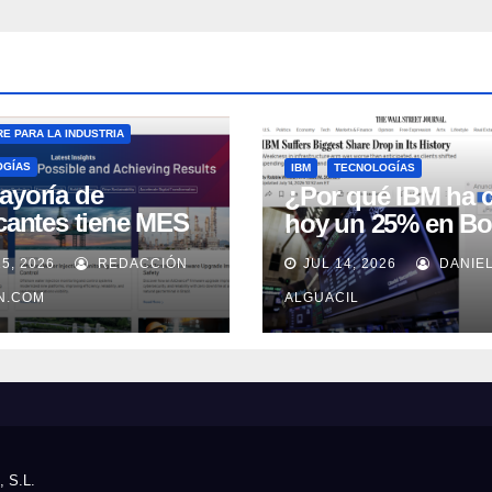
E PARA LA INDUSTRIA
OGÍAS
IBM
TECNOLOGÍAS
ayoría de
¿Por qué IBM ha 
icantes tiene MES
hoy un 25% en Bo
 no lo usa
15, 2026
REDACCIÓN
JUL 14, 2026
DANIE
uadamente, según
well Automation
IN.COM
ALGUACIL
, S.L.