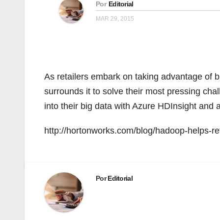
Por
Editorial
MAR 29, 2015
As retailers embark on taking advantage of b
surrounds it to solve their most pressing chal
into their big data with Azure HDInsight and a
http://hortonworks.com/blog/hadoop-helps-ret
Por
Editorial