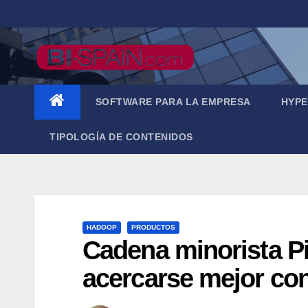
Saltar
al
contenido
SOFTWARE PARA LA EMPRESA
HYPE
TIPOLOGÍA DE CONTENIDOS
HADOOP
PRODUCTOS
Cadena minorista Pi
acercarse mejor con