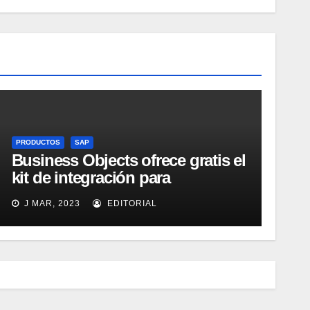
PRODUCTOS
SAP
Business Objects ofrece gratis el
kit de integración para
Micrososft Office SharePoint
J MAR, 2023
EDITORIAL
Server 2007