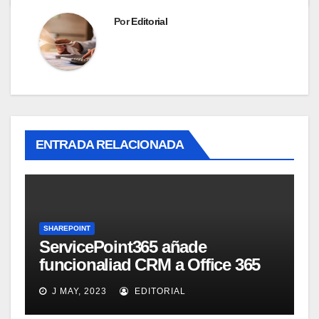
Por
Editorial
ENTRADA RELACIONADA
SHAREPOINT
ServicePoint365 añade
funcionaliad CRM a Office 365
SharePoint
J MAY, 2023
EDITORIAL