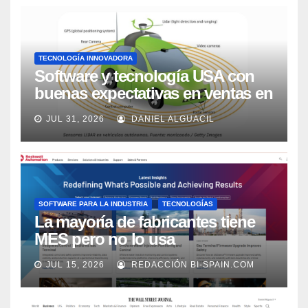
TECNOLOGÍA INNOVADORA
Software y tecnología USA con
buenas expectativas en ventas en
los próximos 2 años, según
JUL 31, 2026
DANIEL ALGUACIL
Market Watch
SOFTWARE PARA LA INDUSTRIA
TECNOLOGÍAS
La mayoría de fabricantes tiene
MES pero no lo usa
adecuadamente, según Rockwell
JUL 15, 2026
REDACCIÓN BI-SPAIN.COM
Automation