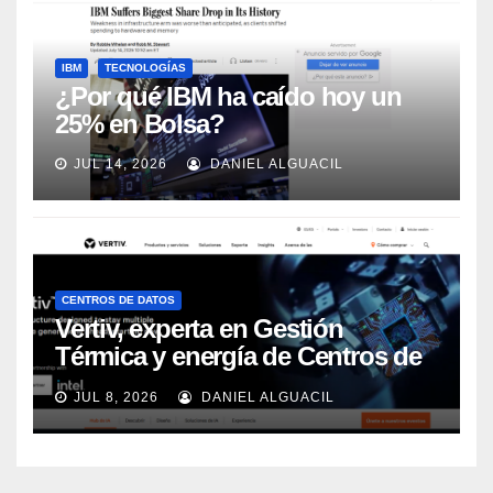
IBM
TECNOLOGÍAS
¿Por qué IBM ha caído hoy un
25% en Bolsa?
JUL 14, 2026
DANIEL ALGUACIL
CENTROS DE DATOS
Vertiv, experta en Gestión
Térmica y energía de Centros de
Datos, sigue su crecimiento
JUL 8, 2026
DANIEL ALGUACIL
imparable