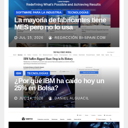
SOFTWARE PARA LA INDUSTRIA
TECNOLOGÍAS
La mayoría de fabricantes tiene
MES pero no lo usa
adecuadamente, según Rockwell
JUL 15, 2026
REDACCIÓN BI-SPAIN.COM
Automation
IBM
TECNOLOGÍAS
¿Por qué IBM ha caído hoy un
25% en Bolsa?
JUL 14, 2026
DANIEL ALGUACIL