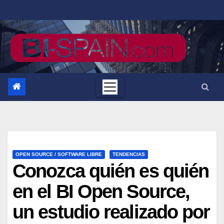
Saltar
al
contenido
OPEN SOURCE / SOFTWARE LIBRE
TENDENCIAS
Conozca quién es quién
en el BI Open Source,
un estudio realizado por