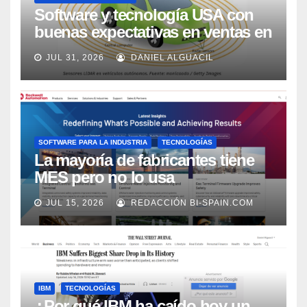
Software y tecnología USA con
buenas expectativas en ventas en
los próximos 2 años, según
JUL 31, 2026
DANIEL ALGUACIL
Market Watch
SOFTWARE PARA LA INDUSTRIA
TECNOLOGÍAS
La mayoría de fabricantes tiene
MES pero no lo usa
adecuadamente, según Rockwell
JUL 15, 2026
REDACCIÓN BI-SPAIN.COM
Automation
IBM
TECNOLOGÍAS
¿Por qué IBM ha caído hoy un