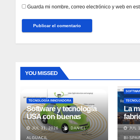
Guarda mi nombre, correo electrónico y web en es
YOU MISSED
SOFTWAR
TECNOLOGÍA INNOVADORA
TECNOL
Software y tecnología
La m
USA con buenas
fabr
expectativas en ventas
pero
JUL 31, 2026
DANIEL
JUL 
en los próximos 2
adec
años, según Market
ALGUACIL
Rock
BI-SPA