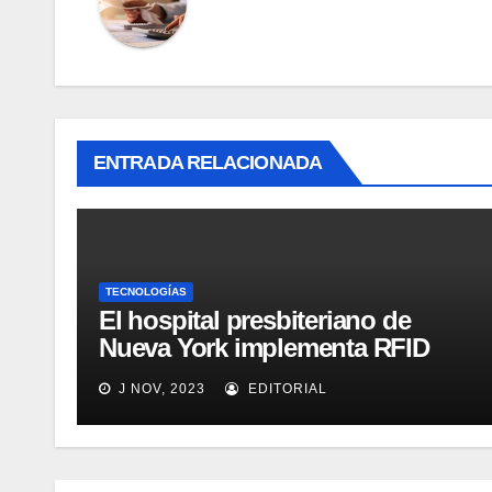
ENTRADA RELACIONADA
TECNOLOGÍAS
El hospital presbiteriano de
Nueva York implementa RFID
para mejorar el proceso de
J NOV, 2023
EDITORIAL
inventario de equipamiento
médico