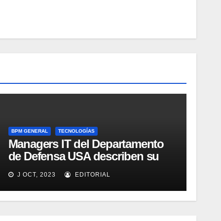
BPM GENERAL
TECNOLOGÍAS
Managers IT del Departamento
de Defensa USA describen su
implementación SOA
J OCT, 2023
EDITORIAL