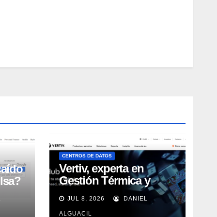
CENTROS DE DATOS
Vertiv, experta en
caído
Gestión Térmica y
lsa?
energía de Centros de
L
JUL 8, 2026
DANIEL
Datos, sigue su
crecimiento imparable
ALGUACIL