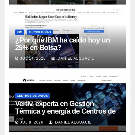
IBM
TECNOLOGÍAS
¿Por qué IBM ha caído hoy un
25% en Bolsa?
JUL 14, 2026
DANIEL ALGUACIL
CENTROS DE DATOS
Vertiv, experta en Gestión
Térmica y energía de Centros de
Datos, sigue su crecimiento
JUL 8, 2026
DANIEL ALGUACIL
imparable