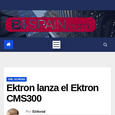
Saltar
al
contenido
XML SCHEMA
Ektron lanza el Ektron
CMS300
Por
Editorial