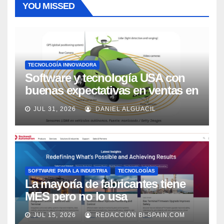
YOU MISSED
TECNOLOGÍA INNOVADORA
Software y tecnología USA con
buenas expectativas en ventas en
los próximos 2 años, según
JUL 31, 2026
DANIEL ALGUACIL
Market Watch
SOFTWARE PARA LA INDUSTRIA
TECNOLOGÍAS
La mayoría de fabricantes tiene
MES pero no lo usa
adecuadamente, según Rockwell
JUL 15, 2026
REDACCIÓN BI-SPAIN.COM
Automation