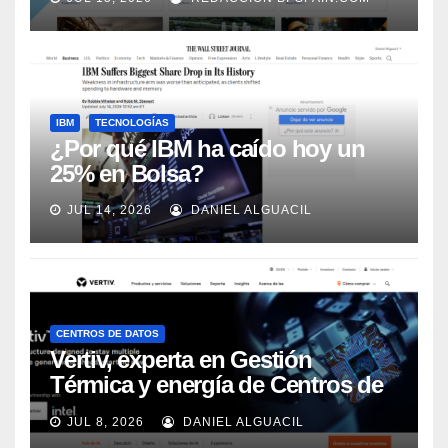
Automation
IBM
TECNOLOGÍAS
¿Por qué IBM ha caído hoy un
25% en Bolsa?
JUL 14, 2026
DANIEL ALGUACIL
CENTROS DE DATOS
Vertiv, experta en Gestión
Térmica y energía de Centros de
Datos, sigue su crecimiento
JUL 8, 2026
DANIEL ALGUACIL
imparable