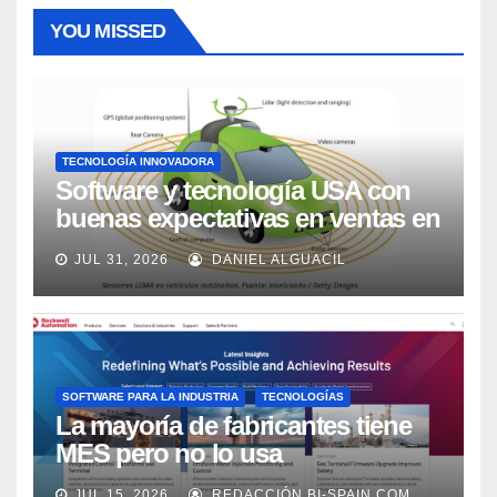
YOU MISSED
TECNOLOGÍA INNOVADORA
Software y tecnología USA con
buenas expectativas en ventas en
los próximos 2 años, según
JUL 31, 2026
DANIEL ALGUACIL
Market Watch
SOFTWARE PARA LA INDUSTRIA
TECNOLOGÍAS
La mayoría de fabricantes tiene
MES pero no lo usa
adecuadamente, según Rockwell
JUL 15, 2026
REDACCIÓN BI-SPAIN.COM