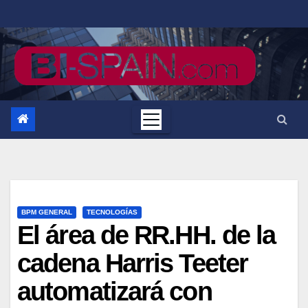
Saltar
al
contenido
BPM GENERAL
TECNOLOGÍAS
El área de RR.HH. de la
cadena Harris Teeter
automatizará con