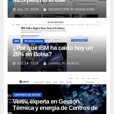
adecuadamente, según Rockwell
JUL 15, 2026
REDACCIÓN BI-SPAIN.COM
Automation
IBM
TECNOLOGÍAS
¿Por qué IBM ha caído hoy un
25% en Bolsa?
JUL 14, 2026
DANIEL ALGUACIL
CENTROS DE DATOS
Vertiv, experta en Gestión
Térmica y energía de Centros de