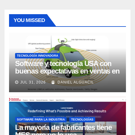
YOU MISSED
TECNOLOGÍA INNOVADORA
Software y tecnología USA con
buenas expectativas en ventas en
los próximos 2 años, según
JUL 31, 2026
DANIEL ALGUACIL
Market Watch
SOFTWARE PARA LA INDUSTRIA
TECNOLOGÍAS
La mayoría de fabricantes tiene
MES pero no lo usa