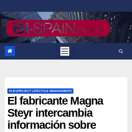
Saltar
al
contenido
PLM (PROJECT LIFECYCLE MANAGEMENT)
El fabricante Magna
Steyr intercambia
información sobre