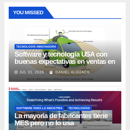
YOU MISSED
TECNOLOGÍA INNOVADORA
Software y tecnología USA con
buenas expectativas en ventas en
los próximos 2 años, según
JUL 31, 2026
DANIEL ALGUACIL
Market Watch
SOFTWARE PARA LA INDUSTRIA
TECNOLOGÍAS
La mayoría de fabricantes tiene
MES pero no lo usa