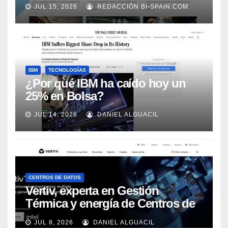
adecuadamente, según Rockwell
JUL 15, 2026
REDACCIÓN BI-SPAIN.COM
Automation
IBM
TECNOLOGÍAS
¿Por qué IBM ha caído hoy un
25% en Bolsa?
JUL 14, 2026
DANIEL ALGUACIL
CENTROS DE DATOS
Vertiv, experta en Gestión
Térmica y energía de Centros de
Datos, sigue su crecimiento
JUL 8, 2026
DANIEL ALGUACIL