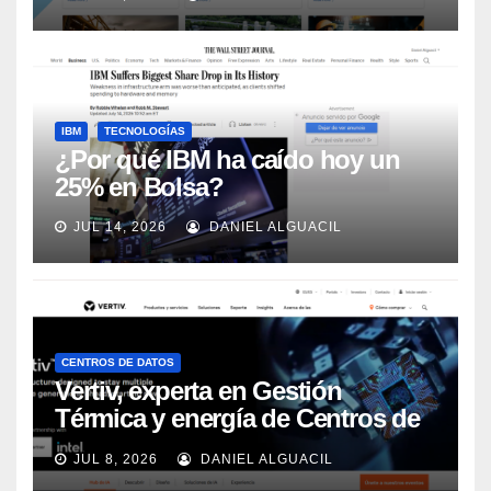
Automation
IBM
TECNOLOGÍAS
¿Por qué IBM ha caído hoy un
25% en Bolsa?
JUL 14, 2026
DANIEL ALGUACIL
CENTROS DE DATOS
Vertiv, experta en Gestión
Térmica y energía de Centros de
Datos, sigue su crecimiento
JUL 8, 2026
DANIEL ALGUACIL
imparable