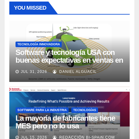
YOU MISSED
TECNOLOGÍA INNOVADORA
Software y tecnología USA con
buenas expectativas en ventas en
los próximos 2 años, según
JUL 31, 2026
DANIEL ALGUACIL
Market Watch
SOFTWARE PARA LA INDUSTRIA
TECNOLOGÍAS
La mayoría de fabricantes tiene
MES pero no lo usa
adecuadamente, según Rockwell
JUL 15, 2026
REDACCIÓN BI-SPAIN.COM