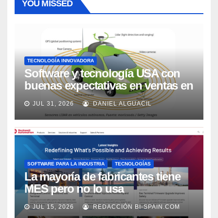
YOU MISSED
TECNOLOGÍA INNOVADORA
Software y tecnología USA con
buenas expectativas en ventas en
los próximos 2 años, según
JUL 31, 2026
DANIEL ALGUACIL
Market Watch
SOFTWARE PARA LA INDUSTRIA
TECNOLOGÍAS
La mayoría de fabricantes tiene
MES pero no lo usa
adecuadamente, según Rockwell
JUL 15, 2026
REDACCIÓN BI-SPAIN.COM
Automation