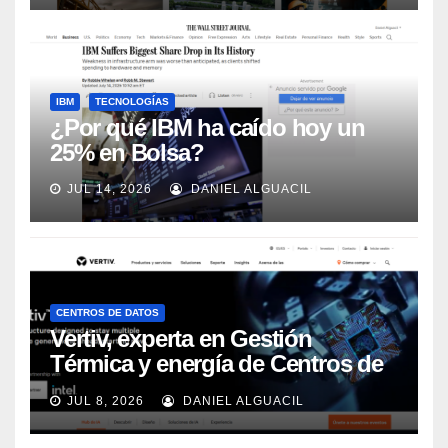
IBM
TECNOLOGÍAS
¿Por qué IBM ha caído hoy un
25% en Bolsa?
JUL 14, 2026
DANIEL ALGUACIL
CENTROS DE DATOS
Vertiv, experta en Gestión
Térmica y energía de Centros de
Datos, sigue su crecimiento
JUL 8, 2026
DANIEL ALGUACIL
imparable