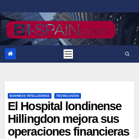
Saltar
al
contenido
BUSINESS INTELLIGENCE
TECNOLOGÍAS
El Hospital londinense
Hillingdon mejora sus
operaciones financieras