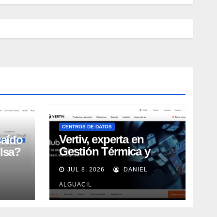
CENTROS DE DATOS
Vertiv, experta en
caído
Gestión Térmica y
lsa?
energía de Centros de
L
JUL 8, 2026
DANIEL
Datos, sigue su
crecimiento imparable
ALGUACIL