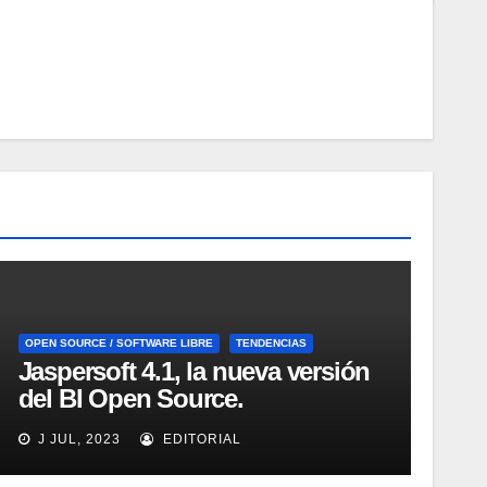
OPEN SOURCE / SOFTWARE LIBRE
TENDENCIAS
Jaspersoft 4.1, la nueva versión
del BI Open Source.
Introducción y demo. Webinar
J JUL, 2023
EDITORIAL
de 1 hora.