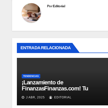
Por
Editorial
ENTRADA RELACIONADA
TENDENCIAS
¡Lanzamiento de
FinanzasFinanzas.com! Tu
nueva fuente confiable de
J ABR, 2025
EDITORIAL
educación financiera