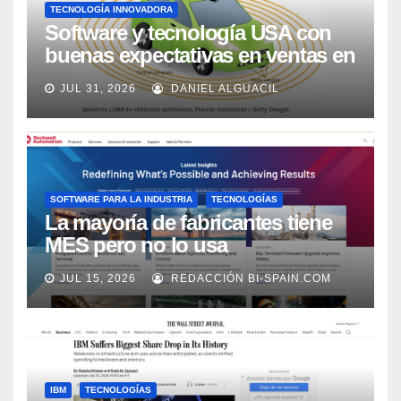
TECNOLOGÍA INNOVADORA
Software y tecnología USA con
buenas expectativas en ventas en
los próximos 2 años, según
JUL 31, 2026
DANIEL ALGUACIL
Market Watch
SOFTWARE PARA LA INDUSTRIA
TECNOLOGÍAS
La mayoría de fabricantes tiene
MES pero no lo usa
adecuadamente, según Rockwell
JUL 15, 2026
REDACCIÓN BI-SPAIN.COM
Automation
IBM
TECNOLOGÍAS