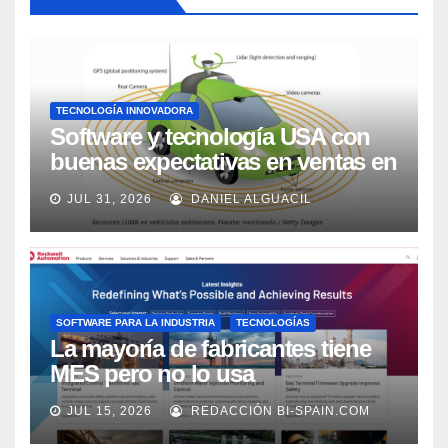
TECNOLOGÍA INNOVADORA
Software y tecnología USA con
buenas expectativas en ventas en
los próximos 2 años, según
JUL 31, 2026
DANIEL ALGUACIL
Market Watch
SOFTWARE PARA LA INDUSTRIA
TECNOLOGÍAS
La mayoría de fabricantes tiene
MES pero no lo usa
adecuadamente, según Rockwell
JUL 15, 2026
REDACCIÓN BI-SPAIN.COM
Automation