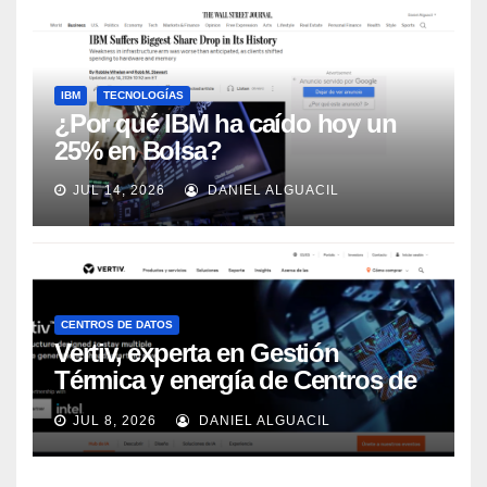
IBM
TECNOLOGÍAS
¿Por qué IBM ha caído hoy un
25% en Bolsa?
JUL 14, 2026
DANIEL ALGUACIL
CENTROS DE DATOS
Vertiv, experta en Gestión
Térmica y energía de Centros de
Datos, sigue su crecimiento
JUL 8, 2026
DANIEL ALGUACIL
imparable