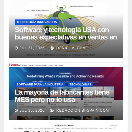
TECNOLOGÍA INNOVADORA
Software y tecnología USA con
buenas expectativas en ventas en
los próximos 2 años, según
JUL 31, 2026
DANIEL ALGUACIL
Market Watch
SOFTWARE PARA LA INDUSTRIA
TECNOLOGÍAS
La mayoría de fabricantes tiene
MES pero no lo usa
adecuadamente, según Rockwell
JUL 15, 2026
REDACCIÓN BI-SPAIN.COM
Automation