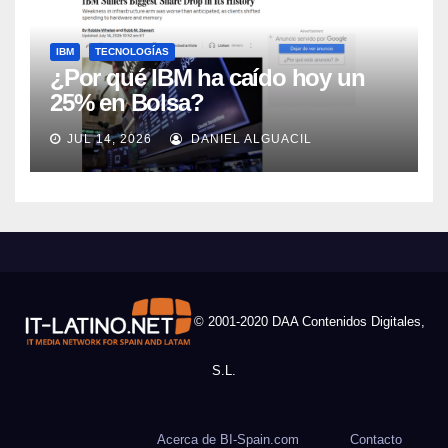
IBM
TECNOLOGÍAS
¿Por qué IBM ha caído hoy un
25% en Bolsa?
JUL 14, 2026
DANIEL ALGUACIL
© 2001-2020 DAA Contenidos Digitales,
S.L.
Acerca de BI-Spain.com
Contacto