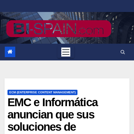
Saltar
al
contenido
ECM (ENTERPRISE CONTENT MANAGEMENT)
EMC e Informática
anuncian que sus
soluciones de