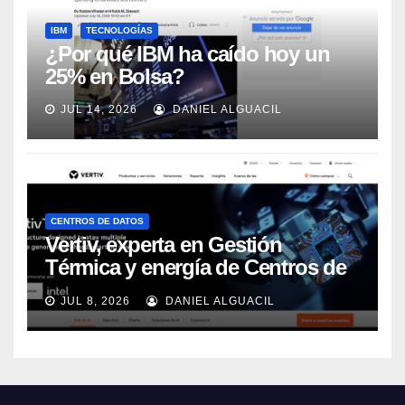
IBM
TECNOLOGÍAS
¿Por qué IBM ha caído hoy un
25% en Bolsa?
JUL 14, 2026
DANIEL ALGUACIL
CENTROS DE DATOS
Vertiv, experta en Gestión
Térmica y energía de Centros de
Datos, sigue su crecimiento
JUL 8, 2026
DANIEL ALGUACIL
imparable