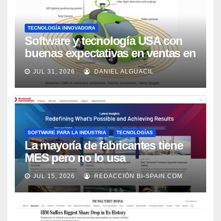
TECNOLOGÍA INNOVADORA
Software y tecnología USA con
buenas expectativas en ventas en
los próximos 2 años, según
JUL 31, 2026
DANIEL ALGUACIL
Market Watch
SOFTWARE PARA LA INDUSTRIA
TECNOLOGÍAS
La mayoría de fabricantes tiene
MES pero no lo usa
adecuadamente, según Rockwell
JUL 15, 2026
REDACCIÓN BI-SPAIN.COM
Automation