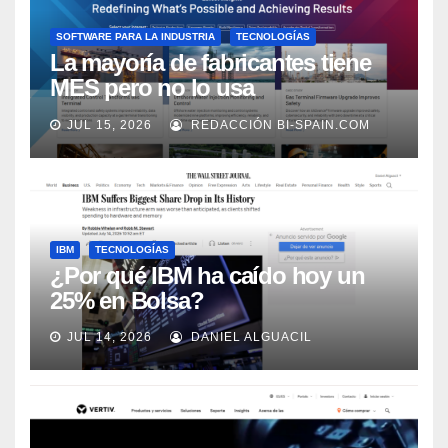
SOFTWARE PARA LA INDUSTRIA
TECNOLOGÍAS
La mayoría de fabricantes tiene
MES pero no lo usa
adecuadamente, según Rockwell
JUL 15, 2026
REDACCIÓN BI-SPAIN.COM
Automation
IBM
TECNOLOGÍAS
¿Por qué IBM ha caído hoy un
25% en Bolsa?
JUL 14, 2026
DANIEL ALGUACIL