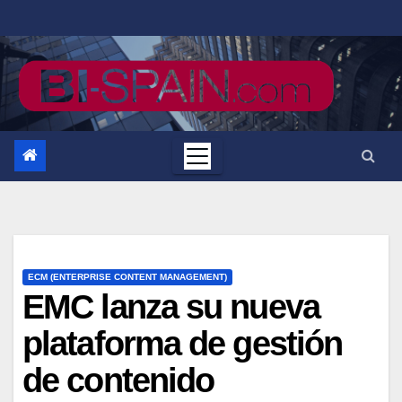
Saltar
al
contenido
ECM (ENTERPRISE CONTENT MANAGEMENT)
EMC lanza su nueva
plataforma de gestión
de contenido