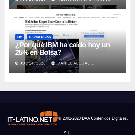
Automation
IBM
TECNOLOGÍAS
¿Por qué IBM ha caído hoy un
25% en Bolsa?
JUL 14, 2026
DANIEL ALGUACIL
© 2001-2020 DAA Contenidos Digitales,
S.L.