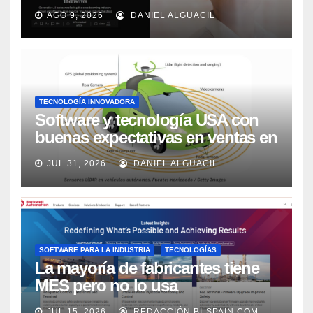
AGO 9, 2026
DANIEL ALGUACIL
TECNOLOGÍA INNOVADORA
Software y tecnología USA con
buenas expectativas en ventas en
los próximos 2 años, según
JUL 31, 2026
DANIEL ALGUACIL
Market Watch
SOFTWARE PARA LA INDUSTRIA
TECNOLOGÍAS
La mayoría de fabricantes tiene
MES pero no lo usa
adecuadamente, según Rockwell
JUL 15, 2026
REDACCIÓN BI-SPAIN.COM