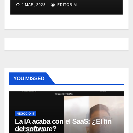
Micrososft Office SharePoint
J MAR, 2023
EDITORIAL
Server 2007
YOU MISSED
NEGOCIO IT
La IA acaba con el SaaS: ¿El fin
del software?