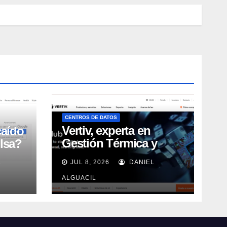
CENTROS DE DATOS
Vertiv, experta en
caído
Gestión Térmica y
lsa?
energía de Centros de
L
JUL 8, 2026
DANIEL
Datos, sigue su
crecimiento imparable
ALGUACIL