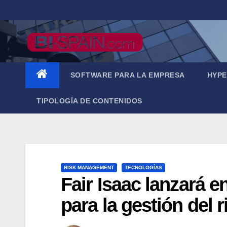
Saltar
al
contenido
SOFTWARE PARA LA EMPRESA
HYPE
TIPOLOGÍA DE CONTENIDOS
RISK MANAGEMENT
TECNOLOGÍAS
Fair Isaac lanzará 
para la gestión del 