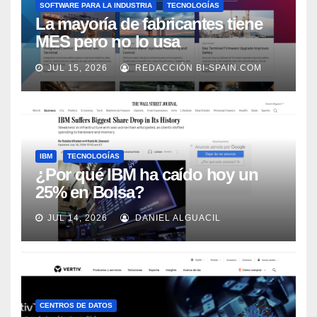
SOFTWARE PARA LA INDUSTRIA
TECNOLOGÍAS
La mayoría de fabricantes tiene
MES pero no lo usa
adecuadamente, según Rockwell
JUL 15, 2026
REDACCIÓN BI-SPAIN.COM
Automation
IBM
TECNOLOGÍAS
¿Por qué IBM ha caído hoy un
25% en Bolsa?
JUL 14, 2026
DANIEL ALGUACIL
CENTROS DE DATOS