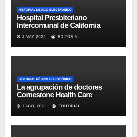
HISTORIAL MÉDICO ELECTRÓNICO
Hospital Presbiteriano
Intercomunal de California
implanta software de Wolters
J MAY, 2022
EDITORIAL
Kluvers Health para gestión
documental y procesos
HISTORIAL MÉDICO ELECTRÓNICO
La agrupación de doctores
Cornestone Health Care
implementará TouchWorks
J AGO, 2021
EDITORIAL
como sistema EMR