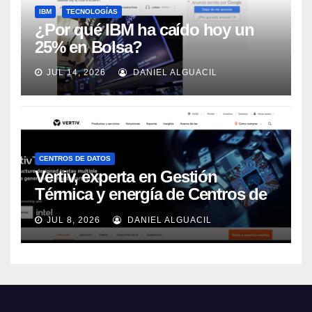
IBM
TECNOLOGÍAS
¿Por qué IBM ha caído hoy un
25% en Bolsa?
JUL 14, 2026
DANIEL ALGUACIL
CENTROS DE DATOS
Vertiv, experta en Gestión
Térmica y energía de Centros de
Datos, sigue su crecimiento
JUL 8, 2026
DANIEL ALGUACIL
imparable