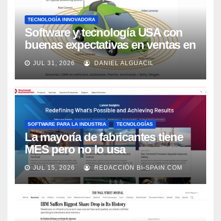
TECNOLOGÍA INNOVADORA
Software y tecnología USA con
buenas expectativas en ventas en
los próximos 2 años, según
JUL 31, 2026
DANIEL ALGUACIL
Market Watch
SOFTWARE PARA LA INDUSTRIA
TECNOLOGÍAS
La mayoría de fabricantes tiene
MES pero no lo usa
adecuadamente, según Rockwell
JUL 15, 2026
REDACCIÓN BI-SPAIN.COM
Automation