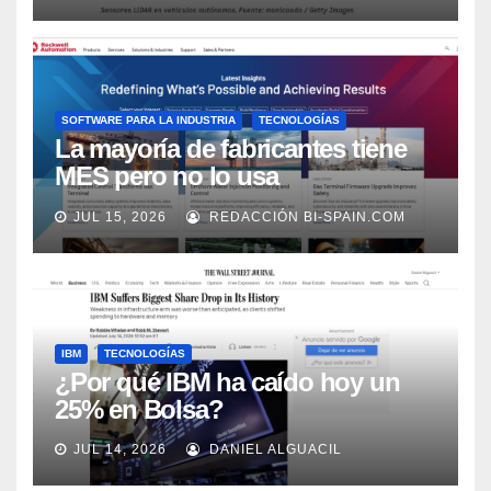
SOFTWARE PARA LA INDUSTRIA
TECNOLOGÍAS
La mayoría de fabricantes tiene
MES pero no lo usa
adecuadamente, según Rockwell
JUL 15, 2026
REDACCIÓN BI-SPAIN.COM
Automation
IBM
TECNOLOGÍAS
¿Por qué IBM ha caído hoy un
25% en Bolsa?
JUL 14, 2026
DANIEL ALGUACIL