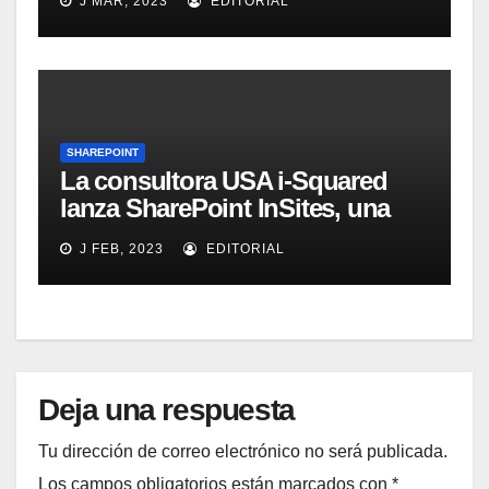
J MAR, 2023
EDITORIAL
SHAREPOINT
La consultora USA i-Squared
lanza SharePoint InSites, una
herramienta para que los
J FEB, 2023
EDITORIAL
usuarios de una organización
aprendan a sacar el mayor
provecho de SharePoint
Deja una respuesta
Tu dirección de correo electrónico no será publicada.
Los campos obligatorios están marcados con
*