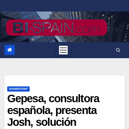
Saltar
al
contenido
SHAREPOINT
Gepesa, consultora
española, presenta
Josh, solución