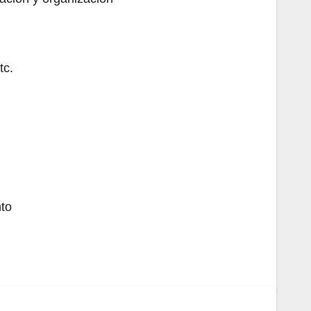
tc.
nto