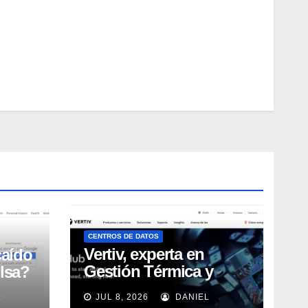
CENTROS DE DATOS
Vertiv, experta en
caído
Gestión Térmica y
lsa?
energía de Centros de
L
JUL 8, 2026
DANIEL
Datos, sigue su