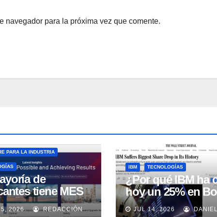
te navegador para la próxima vez que comente.
E PARA LA INDUSTRIA
OGÍAS
IBM
TECNOLOGÍAS
ayoría de
¿Por qué IBM ha 
icantes tiene MES
hoy un 25% en Bo
 no lo usa
15, 2026
REDACCIÓN
JUL 14, 2026
DANIE
uadamente, según