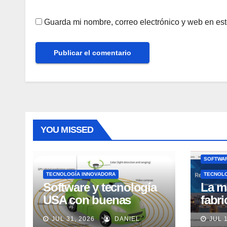
Guarda mi nombre, correo electrónico y web en es
YOU MISSED
SOFTWAR
TECNOLOGÍA INNOVADORA
TECNOL
Software y tecnología
La m
USA con buenas
fabr
expectativas en ventas
pero
JUL 31, 2026
DANIEL
JUL 
en los próximos 2
adec