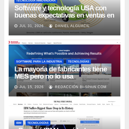
TECNOLOGÍA INNOVADORA
Software y tecnología USA con
buenas expectativas en ventas en
los próximos 2 años, según
JUL 31, 2026
DANIEL ALGUACIL
Market Watch
SOFTWARE PARA LA INDUSTRIA
TECNOLOGÍAS
La mayoría de fabricantes tiene
MES pero no lo usa
adecuadamente, según Rockwell
JUL 15, 2026
REDACCIÓN BI-SPAIN.COM
Automation
IBM
TECNOLOGÍAS