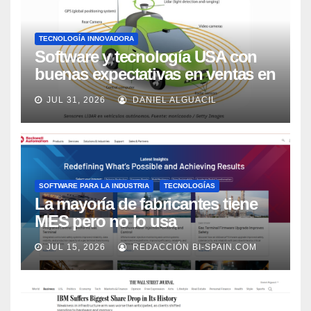
TECNOLOGÍA INNOVADORA
Software y tecnología USA con
buenas expectativas en ventas en
los próximos 2 años, según
JUL 31, 2026
DANIEL ALGUACIL
Market Watch
SOFTWARE PARA LA INDUSTRIA
TECNOLOGÍAS
La mayoría de fabricantes tiene
MES pero no lo usa
adecuadamente, según Rockwell
JUL 15, 2026
REDACCIÓN BI-SPAIN.COM
Automation