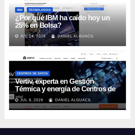
IBM
TECNOLOGÍAS
¿Por qué IBM ha caído hoy un
25% en Bolsa?
JUL 14, 2026
DANIEL ALGUACIL
CENTROS DE DATOS
Vertiv, experta en Gestión
Térmica y energía de Centros de
Datos, sigue su crecimiento
JUL 8, 2026
DANIEL ALGUACIL
imparable