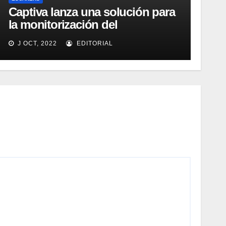
Captiva lanza una solución para
la monitorización del
rendimiento de sistemas de
J OCT, 2022
EDITORIAL
captura y ECM