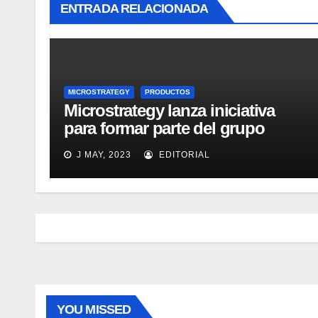
ENTRADA RELACIONADA
MICROSTRATEGY
PRODUCTOS
Microstrategy lanza iniciativa
para formar parte del grupo
MicroStrategy Business
J MAY, 2023
EDITORIAL
Intelligence Group en LinkedIn
YOU MISSED