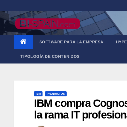
Saltar
al
contenido
SOFTWARE PARA LA EMPRESA
HYPE
TIPOLOGÍA DE CONTENIDOS
IBM
PRODUCTOS
IBM compra Cognos 
la rama IT profesio