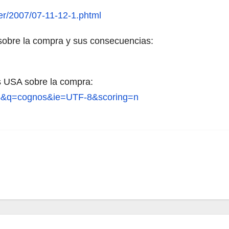
ner/2007/07-11-12-1.phtml
sobre la compra y sus consecuencias:
s USA sobre la compra:
us&q=cognos&ie=UTF-8&scoring=n