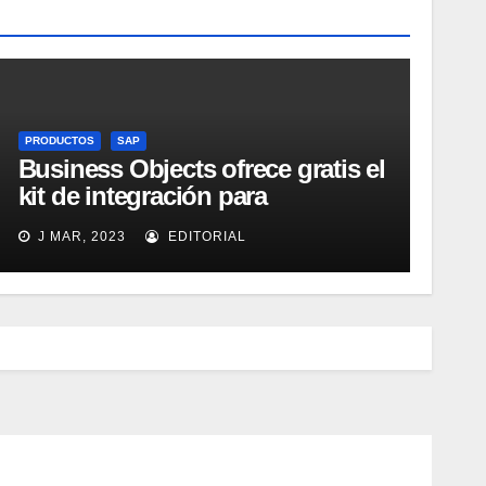
PRODUCTOS
SAP
Business Objects ofrece gratis el
kit de integración para
Micrososft Office SharePoint
J MAR, 2023
EDITORIAL
Server 2007