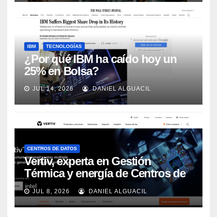
IBM
TECNOLOGÍAS
¿Por qué IBM ha caído hoy un
25% en Bolsa?
JUL 14, 2026
DANIEL ALGUACIL
CENTROS DE DATOS
Vertiv, experta en Gestión
Térmica y energía de Centros de
Datos, sigue su crecimiento
JUL 8, 2026
DANIEL ALGUACIL
imparable