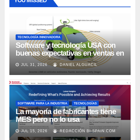
YOU MISSED
TECNOLOGÍA INNOVADORA
Software y tecnología USA con
buenas expectativas en ventas en
los próximos 2 años, según
JUL 31, 2026
DANIEL ALGUACIL
Market Watch
SOFTWARE PARA LA INDUSTRIA
TECNOLOGÍAS
La mayoría de fabricantes tiene
MES pero no lo usa
adecuadamente, según Rockwell
JUL 15, 2026
REDACCIÓN BI-SPAIN.COM
Automation