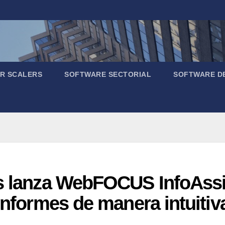
R SCALERS
SOFTWARE SECTORIAL
SOFTWARE D
rs lanza WebFOCUS InfoAssi
informes de manera intuitiv