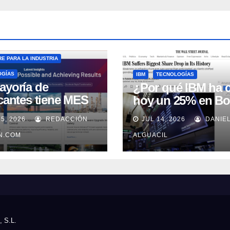
E PARA LA INDUSTRIA
OGÍAS
IBM
TECNOLOGÍAS
ayoría de
¿Por qué IBM ha 
icantes tiene MES
hoy un 25% en Bo
 no lo usa
15, 2026
REDACCIÓN
JUL 14, 2026
DANIE
uadamente, según
well Automation
IN.COM
ALGUACIL
, S.L.