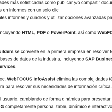
idades más sofisticadas como publicar y/o compartir doc
 en informes con un solo clic
les informes y cuadros y utilizar opciones avanzadas par
 incluyendo
HTML, PDF
o
PowerPoint
, así como
WebFO
ilders
se convierte en la primera empresa en resolver t
bases de datos de la industria, incluyendo
SAP
Busines
ervices
.
hoc,
WebFOCUS InfoAssist
elimina las complejidades té
era para resolver sus necesidades de información crítica.
el usuario, cambiando de forma dinámica para presentar
YG
completamente personalizable, dinámico e interactivo 