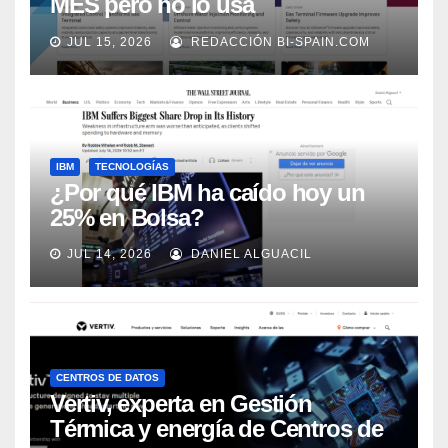
MES pero no lo usa
adecuadamente, según Rockwell
JUL 15, 2026
REDACCIÓN BI-SPAIN.COM
Automation
IBM
TECNOLOGÍAS
¿Por qué IBM ha caído hoy un
25% en Bolsa?
JUL 14, 2026
DANIEL ALGUACIL
CENTROS DE DATOS
Vertiv, experta en Gestión
Térmica y energía de Centros de