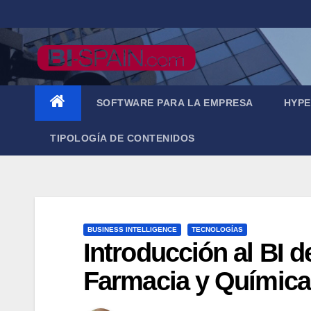
Saltar
al
contenido
SOFTWARE PARA LA EMPRESA
HYPE
TIPOLOGÍA DE CONTENIDOS
BUSINESS INTELLIGENCE
TECNOLOGÍAS
Introducción al BI d
Farmacia y Química