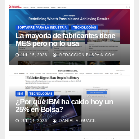
SOFTWARE PARA LA INDUSTRIA
TECNOLOGÍAS
La mayoría de fabricantes tiene
MES pero no lo usa
adecuadamente, según Rockwell
JUL 15, 2026
REDACCIÓN BI-SPAIN.COM
Automation
IBM
TECNOLOGÍAS
¿Por qué IBM ha caído hoy un
25% en Bolsa?
JUL 14, 2026
DANIEL ALGUACIL