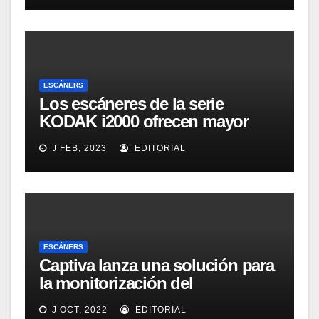
LabOne
ESCÁNERS
Los escáneres de la serie
KODAK i2000 ofrecen mayor
eficacia, productividad y
J FEB, 2023
EDITORIAL
colaboración en la oficina
ESCÁNERS
Captiva lanza una solución para
la monitorización del
rendimiento de sistemas de
J OCT, 2022
EDITORIAL
captura y ECM