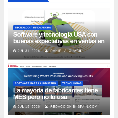
TECNOLOGÍA INNOVADORA
Software y tecnología USA con
buenas expectativas en ventas en
los próximos 2 años, según
JUL 31, 2026
DANIEL ALGUACIL
Market Watch
SOFTWARE PARA LA INDUSTRIA
TECNOLOGÍAS
La mayoría de fabricantes tiene
MES pero no lo usa
adecuadamente, según Rockwell
JUL 15, 2026
REDACCIÓN BI-SPAIN.COM
Automation