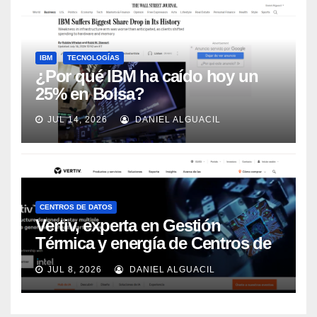
IBM
TECNOLOGÍAS
¿Por qué IBM ha caído hoy un
25% en Bolsa?
JUL 14, 2026
DANIEL ALGUACIL
CENTROS DE DATOS
Vertiv, experta en Gestión
Térmica y energía de Centros de
Datos, sigue su crecimiento
JUL 8, 2026
DANIEL ALGUACIL
imparable