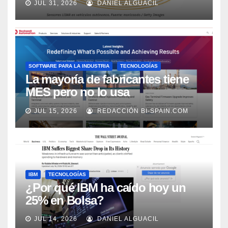
JUL 31, 2026
DANIEL ALGUACIL
Market Watch
SOFTWARE PARA LA INDUSTRIA
TECNOLOGÍAS
La mayoría de fabricantes tiene
MES pero no lo usa
adecuadamente, según Rockwell
JUL 15, 2026
REDACCIÓN BI-SPAIN.COM
Automation
IBM
TECNOLOGÍAS
¿Por qué IBM ha caído hoy un
25% en Bolsa?
JUL 14, 2026
DANIEL ALGUACIL