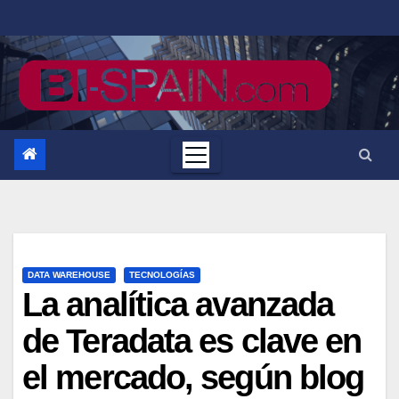
Saltar
al
contenido
DATA WAREHOUSE
TECNOLOGÍAS
La analítica avanzada
de Teradata es clave en
el mercado, según blog