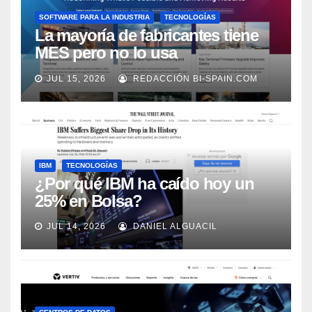
SOFTWARE PARA LA INDUSTRIA
TECNOLOGÍAS
La mayoría de fabricantes tiene
MES pero no lo usa
adecuadamente, según Rockwell
JUL 15, 2026
REDACCIÓN BI-SPAIN.COM
Automation
IBM
TECNOLOGÍAS
¿Por qué IBM ha caído hoy un
25% en Bolsa?
JUL 14, 2026
DANIEL ALGUACIL