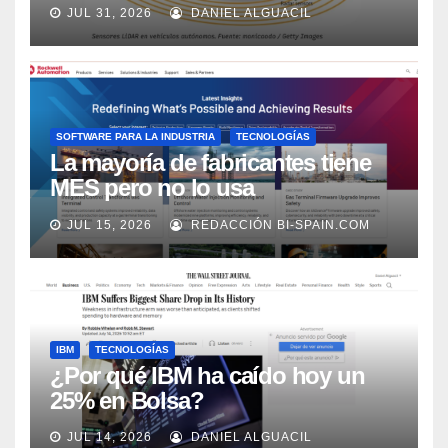
los próximos 2 años, según
JUL 31, 2026
DANIEL ALGUACIL
Market Watch
SOFTWARE PARA LA INDUSTRIA
TECNOLOGÍAS
La mayoría de fabricantes tiene
MES pero no lo usa
adecuadamente, según Rockwell
JUL 15, 2026
REDACCIÓN BI-SPAIN.COM
Automation
IBM
TECNOLOGÍAS
¿Por qué IBM ha caído hoy un
25% en Bolsa?
JUL 14, 2026
DANIEL ALGUACIL