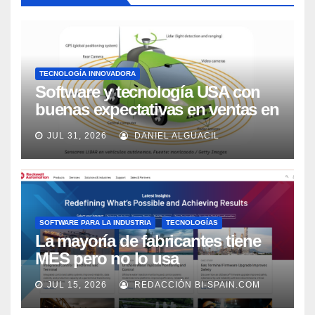
TECNOLOGÍA INNOVADORA
Software y tecnología USA con
buenas expectativas en ventas en
los próximos 2 años, según
JUL 31, 2026
DANIEL ALGUACIL
Market Watch
SOFTWARE PARA LA INDUSTRIA
TECNOLOGÍAS
La mayoría de fabricantes tiene
MES pero no lo usa
adecuadamente, según Rockwell
JUL 15, 2026
REDACCIÓN BI-SPAIN.COM
Automation