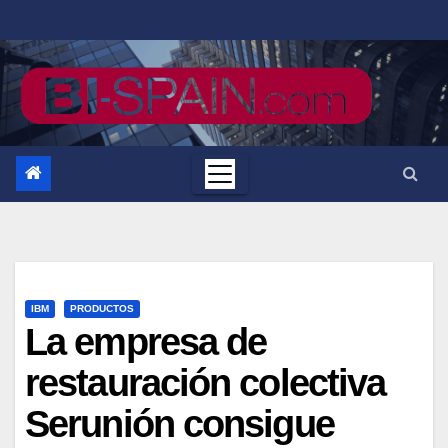
Saltar
al
contenido
IBM
PRODUCTOS
La empresa de
restauración colectiva
Serunión consigue