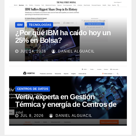
IBM
TECNOLOGÍAS
¿Por qué IBM ha caído hoy un
25% en Bolsa?
JUL 14, 2026
DANIEL ALGUACIL
CENTROS DE DATOS
Vertiv, experta en Gestión
Térmica y energía de Centros de
Datos, sigue su crecimiento
JUL 8, 2026
DANIEL ALGUACIL
imparable