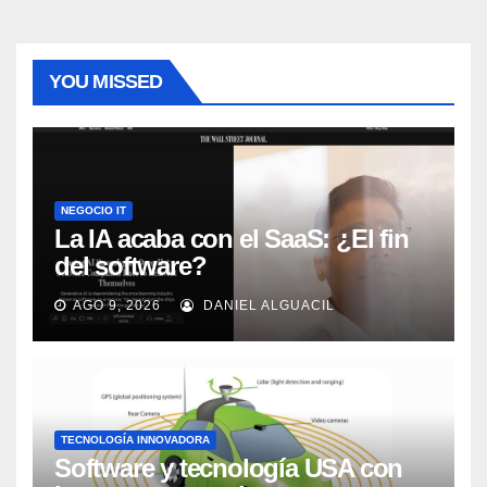
YOU MISSED
NEGOCIO IT
La IA acaba con el SaaS: ¿El fin
del software?
AGO 9, 2026
DANIEL ALGUACIL
TECNOLOGÍA INNOVADORA
Software y tecnología USA con