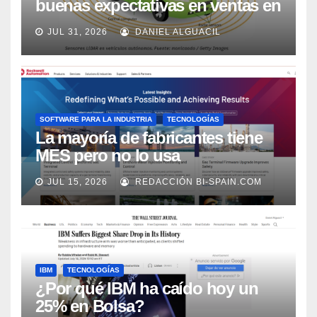
buenas expectativas en ventas en
los próximos 2 años, según
JUL 31, 2026
DANIEL ALGUACIL
Market Watch
SOFTWARE PARA LA INDUSTRIA
TECNOLOGÍAS
La mayoría de fabricantes tiene
MES pero no lo usa
adecuadamente, según Rockwell
JUL 15, 2026
REDACCIÓN BI-SPAIN.COM
Automation
IBM
TECNOLOGÍAS
¿Por qué IBM ha caído hoy un
25% en Bolsa?