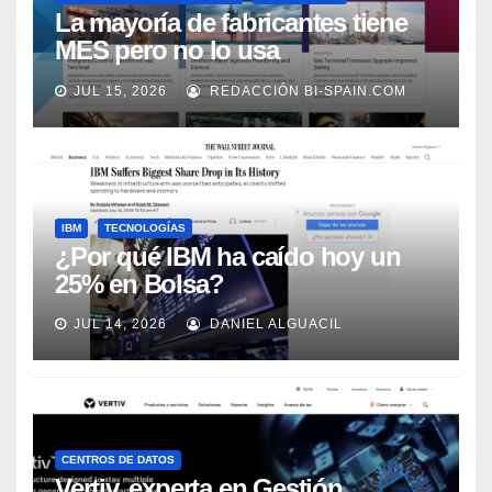
La mayoría de fabricantes tiene
MES pero no lo usa
adecuadamente, según Rockwell
JUL 15, 2026
REDACCIÓN BI-SPAIN.COM
Automation
IBM
TECNOLOGÍAS
¿Por qué IBM ha caído hoy un
25% en Bolsa?
JUL 14, 2026
DANIEL ALGUACIL
CENTROS DE DATOS
Vertiv, experta en Gestión