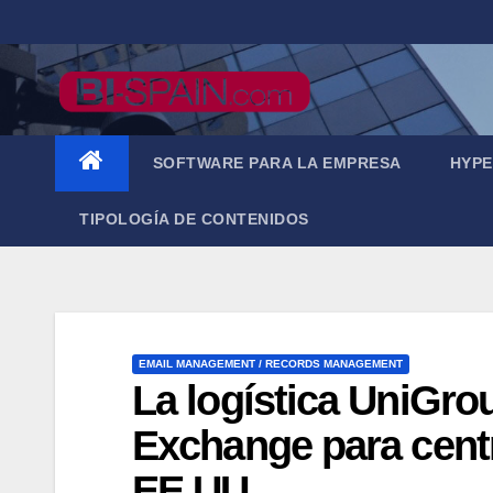
Saltar
al
contenido
SOFTWARE PARA LA EMPRESA
HYPE
TIPOLOGÍA DE CONTENIDOS
EMAIL MANAGEMENT / RECORDS MANAGEMENT
La logística UniGro
Exchange para centr
EE.UU.